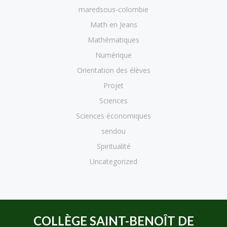
maredsous-colombie
Math en Jeans
Mathématiques
Numérique
Orientation des élèves
Projet
Sciences
Sciences économiques
sendou
Spiritualité
Uncategorized
COLLÈGE SAINT-BENOÎT DE