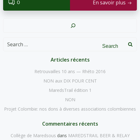
0
En savoir plus
Recher
Search
for:
Articles récents
Retrouvailles 10 ans — Rhéto 2016
NON aux DIX POUR CENT
MaredsTrail édition 1
NON
Projet Colombie: nos dons à diverses associations colombiennes
Commentaires récents
Collège de Maredsous
dans
MAREDSTRAIL BEER & RELAY