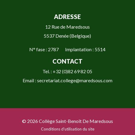
ADRESSE
12 Rue de Maredsous
5537 Denée (Belgique)
N° fase : 2787 Implantation : 5514
CONTACT
Tel. : +32 (0)82 69 82 05
Email : secretariat.college@maredsous.com
© 2026 Collège Saint-Benoît De Maredsous
Conditions d'utilisation du site