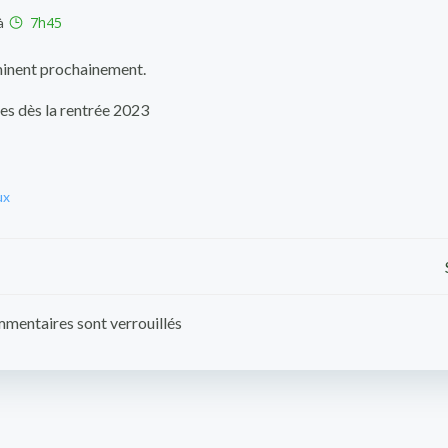
7h45
à
minent prochainement.
es dès la rentrée 2023
ux
Post
navigation
mentaires sont verrouillés