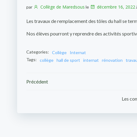
Collège de Maredsous
décembre 16, 2022
par
le
Les travaux de remplacement des tôles du hall se ter
Nos élèves pourront y reprendre des activités sportiv
Categories:
Collège
Internat
Tags:
collège
hall de sport
internat
rénovation
trava
Post
Précédent
navigation
Les com