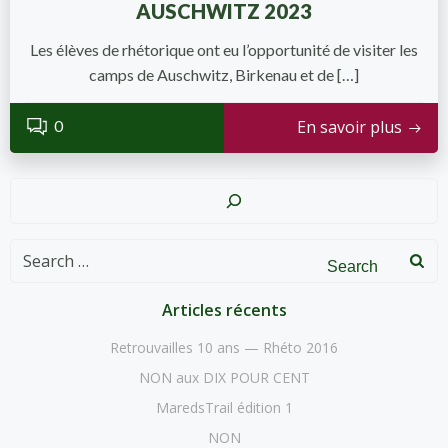
AUSCHWITZ 2023
Les élèves de rhétorique ont eu l’opportunité de visiter les
camps de Auschwitz, Birkenau et de […]
0
En savoir plus
Recher
Search
for:
Articles récents
Retrouvailles 10 ans — Rhéto 2016
NON aux DIX POUR CENT
MaredsTrail édition 1
NON