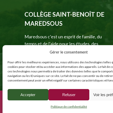
COLLÈGE SAINT-BENOÎT DE
MAREDSOUS
Maredsous c’est un esprit de famille, du
temps et de l'aide pour les études, des
échanges linguistiques, des expositions
Gérer le consentement
scientifiques, des activités sportives et
Pour offrir les meilleures expériences, nous utilisons des technologies telles 
culturelles.
cookies pour stocker et/ou accéder aux informations des appareils. Le fait de c
ces technologies nous permettra de traiter des données telles que le compor
Un collège où il fait bon vivre !
navigation ou les ID uniques sur ce site. Le fait de ne pas consentir ou de retire
consentement peut avoir un effet négatif sur certaines caractéristiques et fon
Accepter
Refuser
Voir les pré
Politique de confidentialité