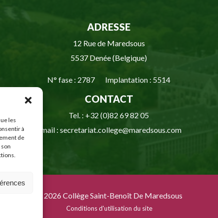
ADRESSE
12 Rue de Maredsous
5537 Denée (Belgique)
N° fase : 2787 Implantation : 5514
CONTACT
Tel. : +32 (0)82 69 82 05
que les
onsentir à
Email : secretariat.college@maredsous.com
tement de
r son
ctions.
férences
© 2026 Collège Saint-Benoît De Maredsous
Conditions d'utilisation du site