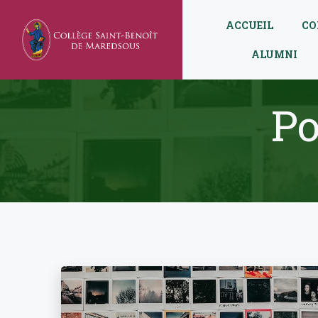
Aller
au
ACCUEIL
CO
contenu
ALUMNI
Po