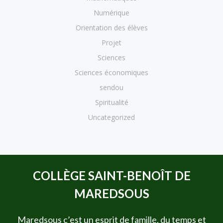
Numérique
Orientation des élèves
Projet
Sciences
Sciences économiques
sendou
Spiritualité
Uncategorized
COLLÈGE SAINT-BENOÎT DE
MAREDSOUS
Maredsous c’est un esprit de famille, du temps et