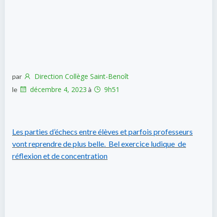
Direction Collège Saint-Benoît
par
décembre 4, 2023
9h51
le
à
Les parties d’échecs entre élèves et parfois professeurs
vont reprendre de plus belle. Bel exercice ludique de
réflexion et de concentration