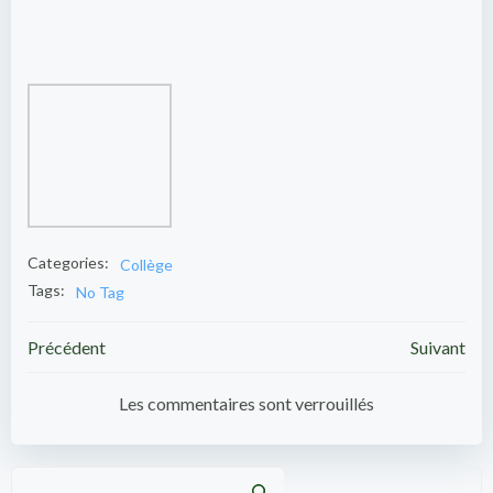
Categories:
Collège
Tags:
No Tag
Post
Post
Précédent
Suivant
navigation
navigation
Les commentaires sont verrouillés
Recher