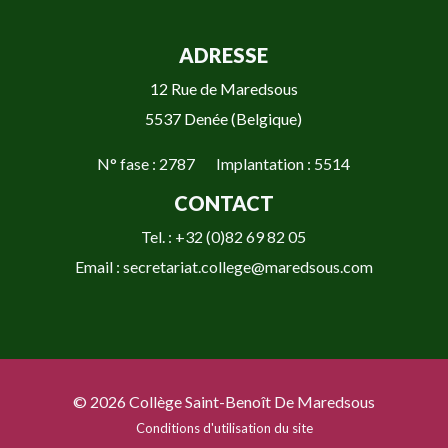
ADRESSE
12 Rue de Maredsous
5537 Denée (Belgique)
N° fase : 2787 Implantation : 5514
CONTACT
Tel. : +32 (0)82 69 82 05
Email : secretariat.college@maredsous.com
© 2026 Collège Saint-Benoît De Maredsous
Conditions d'utilisation du site