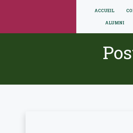
Aller
au
ACCUEIL
CO
contenu
ALUMNI
Pos