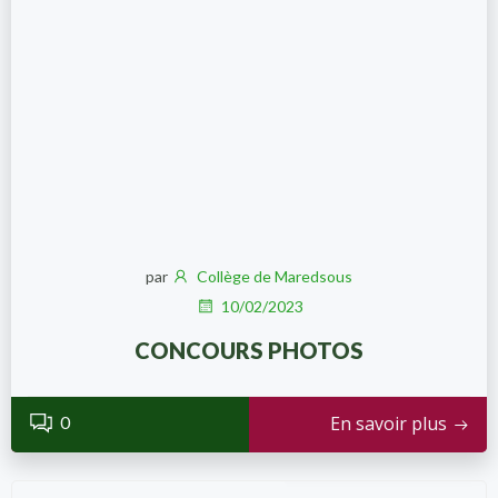
par
Collège de Maredsous
10/02/2023
CONCOURS PHOTOS
0
En savoir plus
Recher