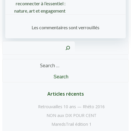
navigation
reconnecter à l’essentiel :
nature, art et engagement
Les commentaires sont verrouillés
Reche
Search
for:
Articles récents
Retrouvailles 10 ans — Rhéto 2016
NON aux DIX POUR CENT
MaredsTrail édition 1