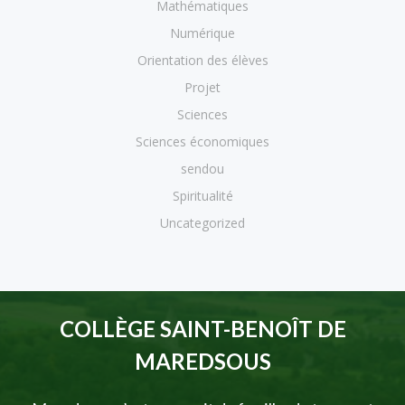
Mathématiques
Numérique
Orientation des élèves
Projet
Sciences
Sciences économiques
sendou
Spiritualité
Uncategorized
COLLÈGE SAINT-BENOÎT DE
MAREDSOUS