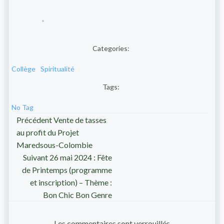
Categories:
Collège
Spiritualité
Tags:
No Tag
Post
Précédent
Vente de tasses
au profit du Projet
navigation
Maredsous-Colombie
Post
Suivant
26 mai 2024 : Fête
de Printemps (programme
navigation
et inscription) – Thème :
Bon Chic Bon Genre
Les commentaires sont verrouillés