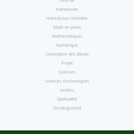
Internat
maredsolar
maredsous-colombie
Math en Jeans
Mathématiques
Numérique
Orientation des élèves
Projet
Sciences
Sciences économiques
sendou
Spiritualité
Uncategorized