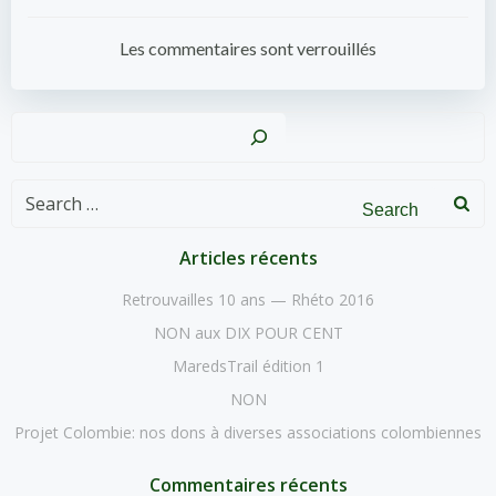
Post
Post
navigation
navigation
Les commentaires sont verrouillés
Recher
Search
for:
Articles récents
Retrouvailles 10 ans — Rhéto 2016
NON aux DIX POUR CENT
MaredsTrail édition 1
NON
Projet Colombie: nos dons à diverses associations colombiennes
Commentaires récents