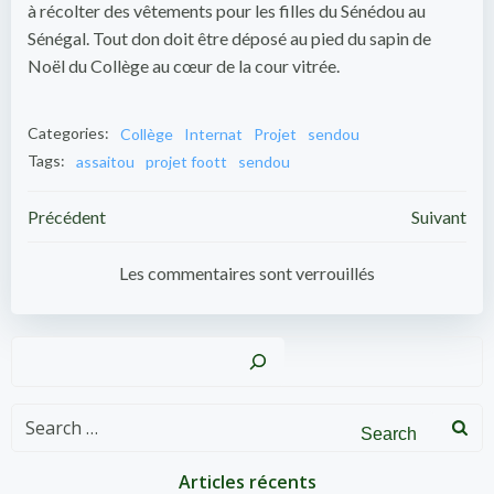
à récolter des vêtements pour les filles du Sénédou au
Sénégal. Tout don doit être déposé au pied du sapin de
Noël du Collège au cœur de la cour vitrée.
Categories:
Collège
Internat
Projet
sendou
Tags:
assaitou
projet foott
sendou
Post
Post
Précédent
Suivant
navigation
navigation
Les commentaires sont verrouillés
Recher
Search
for:
Articles récents