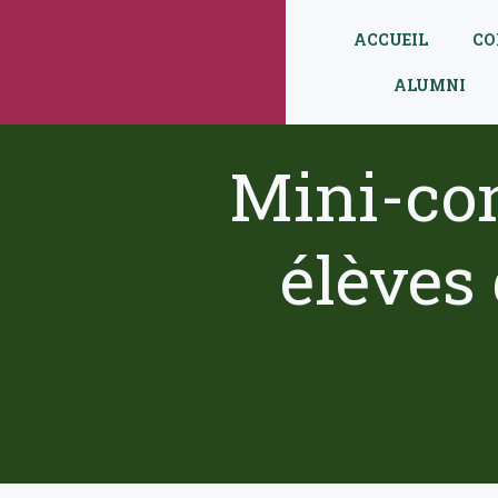
Aller
au
ACCUEIL
CO
contenu
ALUMNI
Mini-con
élèves