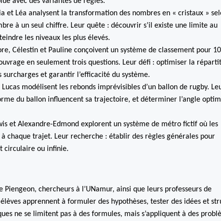
olue avec des variantes de règles.
lia et Léa analysent la transformation des nombres en « cristaux » se
e à un seul chiffre. Leur quête : découvrir s’il existe une limite au
teindre les niveaux les plus élevés.
ore, Célestin et Pauline conçoivent un système de classement pour 10
uvrage en seulement trois questions. Leur défi : optimiser la réparti
s surcharges et garantir l’efficacité du système.
 Lucas modélisent les rebonds imprévisibles d’un ballon de rugby. Le
rme du ballon influencent sa trajectoire, et déterminer l’angle optim
wis et Alexandre-Edmond explorent un système de métro fictif où les
 à chaque trajet. Leur recherche : établir des règles générales pour
t circulaire ou infinie.
ne Piengeon, chercheurs à l’UNamur, ainsi que leurs professeurs de
lèves apprennent à formuler des hypothèses, tester des idées et str
ues ne se limitent pas à des formules, mais s’appliquent à des prob