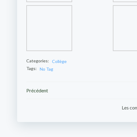
Categories:
Collège
Tags:
No Tag
Post
Précédent
navigation
Les com