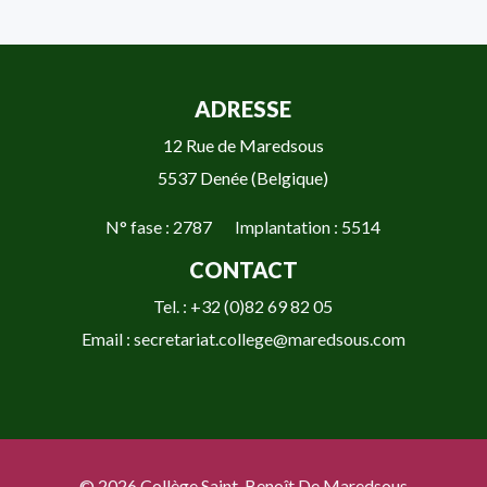
ADRESSE
12 Rue de Maredsous
5537 Denée (Belgique)
N° fase : 2787 Implantation : 5514
CONTACT
Tel. : +32 (0)82 69 82 05
Email : secretariat.college@maredsous.com
© 2026 Collège Saint-Benoît De Maredsous