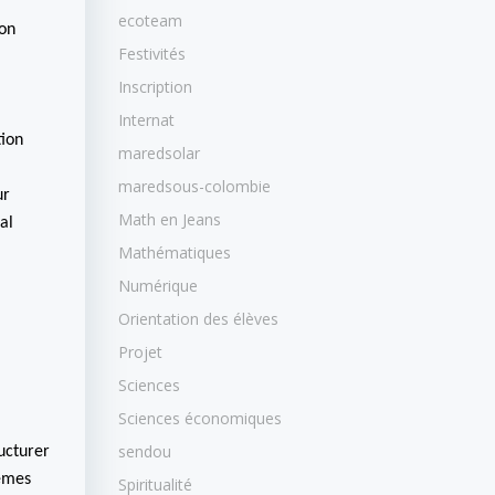
ecoteam
lon
Festivités
Inscription
Internat
tion
maredsolar
maredsous-colombie
ur
Math en Jeans
al
Mathématiques
Numérique
Orientation des élèves
Projet
Sciences
Sciences économiques
sendou
ucturer
lèmes
Spiritualité