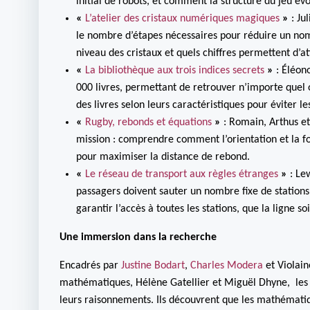
initial de robots, et comment la structure du jeu év
«
L’atelier des cristaux numériques magiques
»
: Ju
le nombre d’étapes nécessaires pour réduire un nombr
niveau des cristaux et quels chiffres permettent d’at
«
La bibliothèque aux trois indices secrets
»
: Éléon
000 livres, permettant de retrouver n’importe quel o
des livres selon leurs caractéristiques pour éviter le
«
Rugby, rebonds et équations
»
: Romain, Arthus et
mission : comprendre comment l’orientation et la fo
pour maximiser la distance de rebond.
«
Le réseau de transport aux règles étranges
»
: Le
passagers doivent sauter un nombre fixe de stations
garantir l’accès à toutes les stations, que la ligne soi
Une immersion dans la recherche
Encadrés par
Justine Bodart
,
Charles Modera
et Violai
mathématiques, Hélène Gatellier et Miguël Dhyne, les é
leurs raisonnements. Ils découvrent que les mathématiq