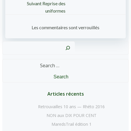
Post
Suivant
Reprise des
uniformes
navigation
Les commentaires sont verrouillés
Reche
Search
for:
Articles récents
Retrouvailles 10 ans — Rhéto 2016
NON aux DIX POUR CENT
MaredsTrail édition 1