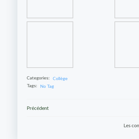
Categories:
Collège
Tags:
No Tag
Post
Précédent
navigation
Les com