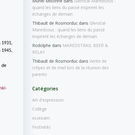
Muriel Misonne
dans
Glenstal-Maredsous :
quand les liens du passé inspirent les
échanges de demain
Thibault de Rosmorduc
dans
Glenstal-
Maredsous : quand les liens du passé
inspirent les échanges de demain
n 1931,
Rodolphe
dans
MAREDSTRAIL BEER &
n 1945,
RELAY
Thibault de Rosmorduc
dans
Vente de
l de
crêpes et de miel lors de la réunion des
parents
Catégories
ski-
Art d'expression
Collège
ecoteam
Festivités