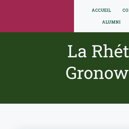
Aller
au
ACCUEIL
CO
contenu
ALUMNI
La Rhét
Gronows