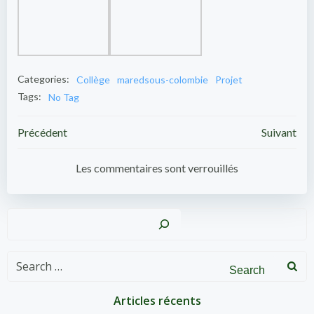
Categories:
Collège
maredsous-colombie
Projet
Tags:
No Tag
Post
Post
Précédent
Suivant
navigation
navigation
Les commentaires sont verrouillés
Recher
Search
for:
Articles récents