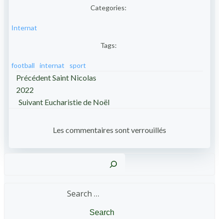
Categories:
Internat
Tags:
football
internat
sport
Post
Précédent
Saint Nicolas
2022
navigation
Post
Suivant
Eucharistie de Noël
navigation
Les commentaires sont verrouillés
Reche
Search
for: