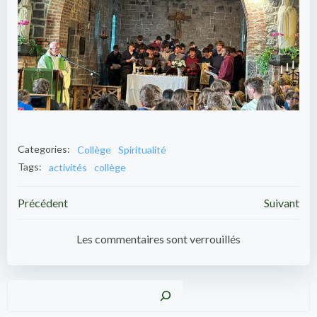
Categories:
Collège
Spiritualité
Tags:
activités
collège
Post
Post
Précédent
Suivant
navigation
navigation
Les commentaires sont verrouillés
Recher