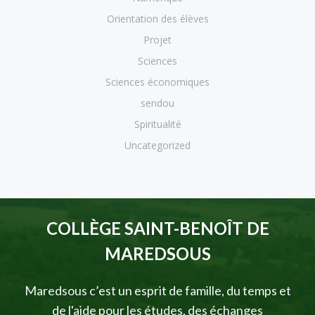
Orientation des élèves
Projet
Sciences
Sciences économiques
sendou
Spiritualité
Uncategorized
COLLÈGE SAINT-BENOÎT DE
MAREDSOUS
Maredsous c’est un esprit de famille, du temps et
de l'aide pour les études, des échanges