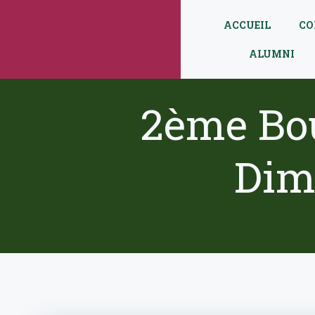
Aller
au
ACCUEIL
CO
contenu
ALUMNI
2ème Bou
Dim